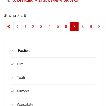
13. Dni Kultury Żydowskiej w Słupsku
Strona 7 z 9
1
2
3
4
5
6
7
8
9
Festiwal
Film
Teatr
Muzyka
Warsztaty